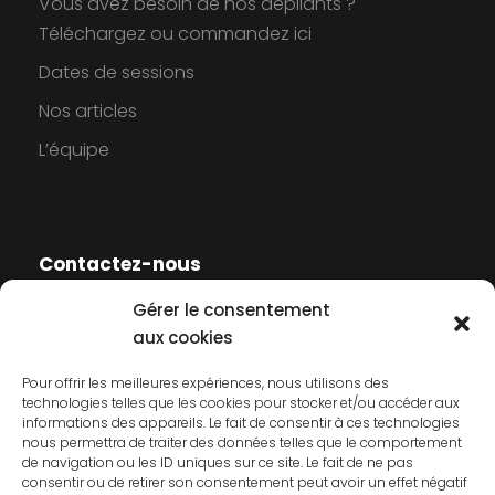
Vous avez besoin de nos dépliants ?
Téléchargez ou commandez ici
Dates de sessions
Nos articles
L’équipe
Contactez-nous
Gérer le consentement
Contactez-nous
aux cookies
Mentions légales
Pour offrir les meilleures expériences, nous utilisons des
technologies telles que les cookies pour stocker et/ou accéder aux
Politique de cookies
informations des appareils. Le fait de consentir à ces technologies
nous permettra de traiter des données telles que le comportement
Politique de confidentialité
de navigation ou les ID uniques sur ce site. Le fait de ne pas
consentir ou de retirer son consentement peut avoir un effet négatif