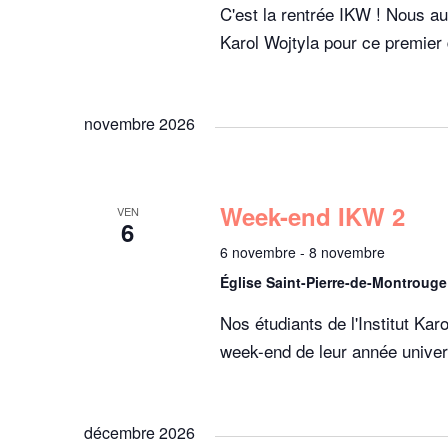
v
C'est la rentrée IKW ! Nous aur
v
è
Karol Wojtyla pour ce premier
n
i
e
m
novembre 2026
g
e
n
a
t
Week-end IKW 2
VEN
6
s
6 novembre
-
8 novembre
t
p
Église Saint-Pierre-de-Montroug
a
i
r
Nos étudiants de l'Institut K
m
week-end de leur année unive
o
o
t
-
décembre 2026