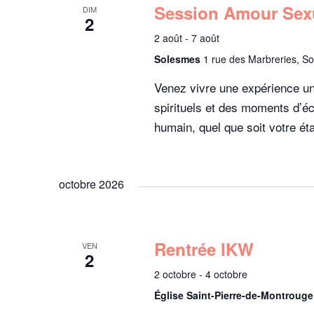
-
Session Amour Sexua
m
DIM
t
r
2
c
i
2 août
-
7 août
l
o
e
c
Solesmes
1 rue des Marbreries, S
é
n
.
Venez vivre une expérience u
n
h
n
R
spirituels et des moments d’é
e
e
humain, quel que soit votre éta
z
e
t
c
u
h
n
e
e
s
octobre 2026
e
r
d
t
c
a
h
Rentrée IKW
VEN
t
n
2
e
e
2 octobre
-
4 octobre
r
.
a
Église Saint-Pierre-de-Montroug
É