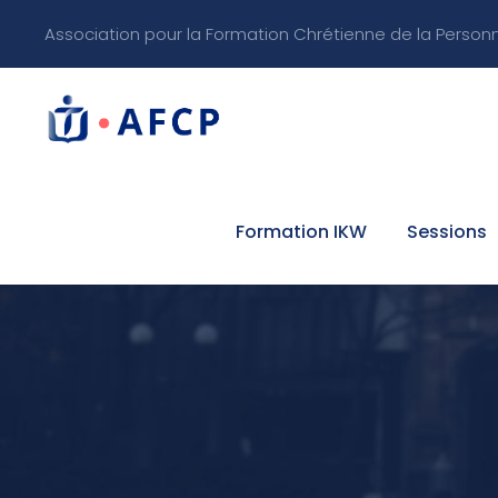
Association pour la Formation Chrétienne de la Person
Formation IKW
Sessions