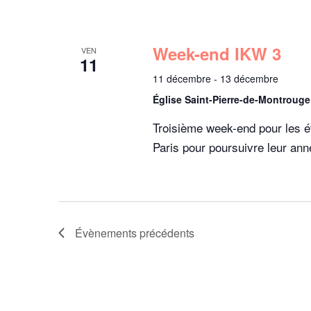
n
c
l
d
é
Week-end IKW 3
VEN
11
.
e
11 décembre
-
13 décembre
Église Saint-Pierre-de-Montroug
v
Troisième week-end pour les étu
u
Paris pour poursuivre leur an
e
s
Évènements
précédents
É