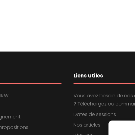
Liens utiles
 IKW
Vous avez besoin de nos 
? Téléchargez ou comman
Dates de sessions
gnement
Nos articles
propositions