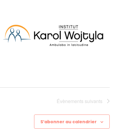
Évènements
suivants
S’abonner au calendrier