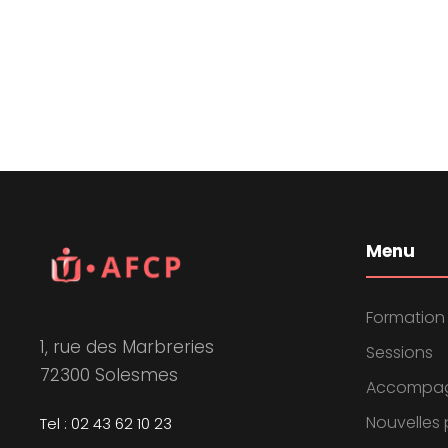
v
è
n
e
m
Menu
e
Formation
n
1, rue des Marbreries
Sessions
72300 Solesmes
Accompa
t
Nouvelles 
Tel : 02 43 62 10 23