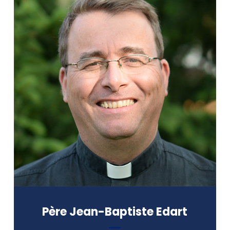
Doyen de la faculté de théologie
de l’UCO
Formation :
Doctorat en sciences bibliques
(École biblique et archéologique
française de Jérusalem, Israël)
Père Jean-Baptiste Edart