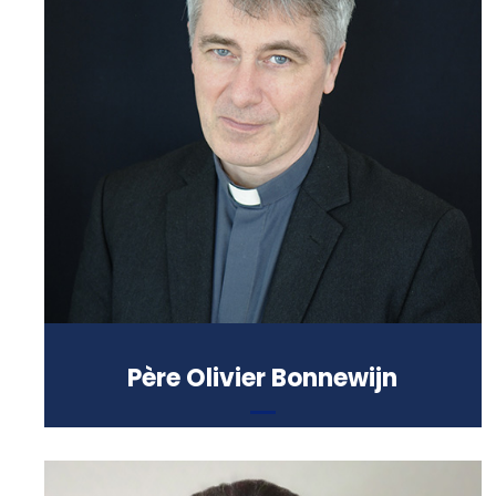
Titulaire de la chaire « Éthique et
Innovation » à l’UCO
Formation :
Doctorat en théologie (Pontificio
Istituto Teologico Giovanni Paolo II,
Italie), Maîtrise en philosophie
(Université Catholique de Louvain,
Belgique)
Père Olivier Bonnewijn