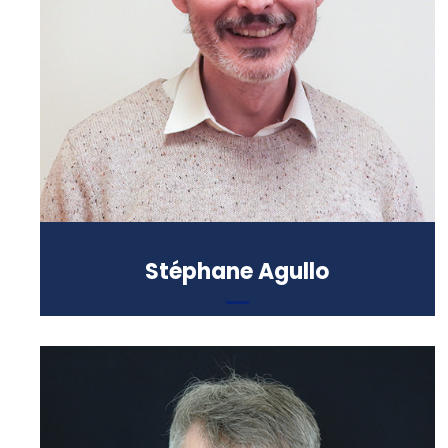
Formation :
Doctorat en philosophie
(Internationale Akademie für
Philosophie, Liechtenstein),
Agrégation de philosophie
Stéphane Agullo