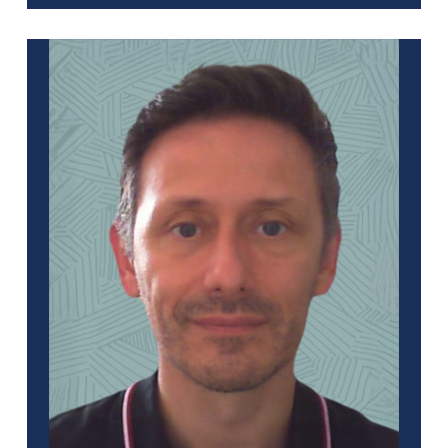
Ingénieur (ENSCL)
Formation :
D.U. IKW
D.U. Biostatistique et Méthodes en
Santé Publique (Paris-Saclay)