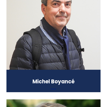
Enseignant-chercheur, Doyen et
directeur émérite de l’Institut de
Philosophie Comparée
Formation :
Doctorat 3ème Cycle en
Démocratie de la Cité, démocratie
de l’État du Contrat (Université Paris
IV-Sorbonne), Licence canonique
(Angelicum, Italie)
Michel Boyancé