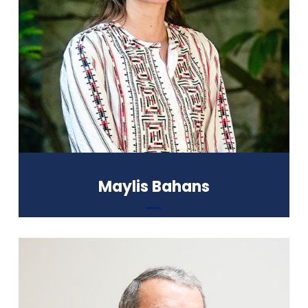
Formation :
Master de Psychologie clinique et
Psychopathologie intégrative
(Université de Paris-Descartes)
Maylis Bahans