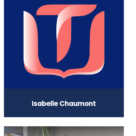
Formation :
• Maîtrise en sciences humaines
• DU Anthropologie Chrétienne et
Accompagnement de la Personne
(IKW), UCO Faculté de Théologie et
Sciences Religieuses
Isabelle Chaumont