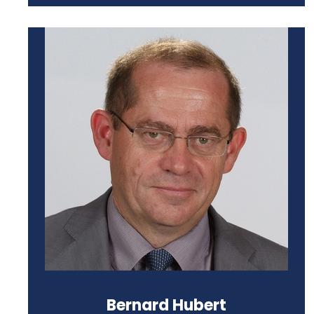
Doyen émérite de la Faculté de
philosophie de l’Institut catholique
de Toulouse
Formation :
Doctorat en philosophie (Institut
catholique de Toulouse)
Bernard Hubert