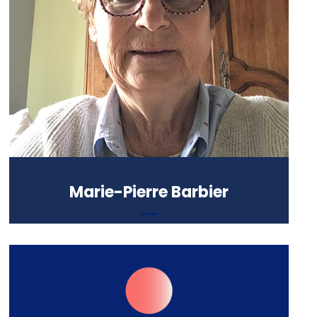
Maitrise de philosophie (Université
de Fribourg), Master en école de
commerce (EM Lyon Business
School)
Marie-Pierre Barbier