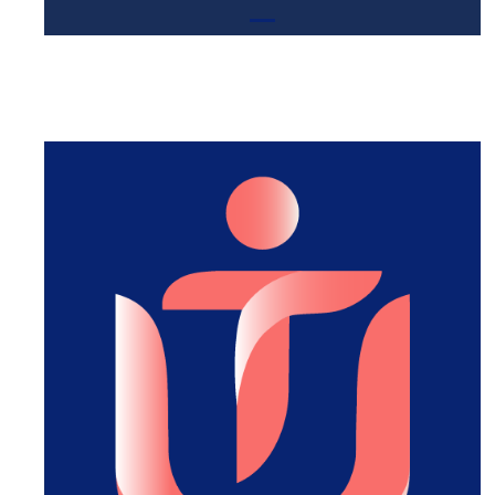
Conseillère conjugale et
orthophoniste
Formation :
Diplômée de l’IKW