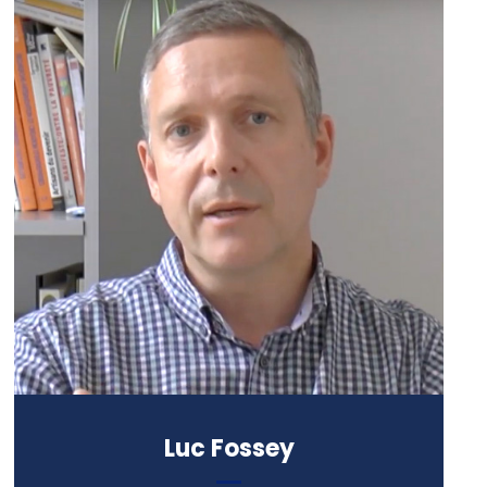
Formation :
• Formation supérieure de
directeurs d’établissements
sociaux
• DEA de psychologie clinique,
pathologique et psychanalytique
• DESS de psychologie de l’enfance
et de l’adolescence
Luc Fossey