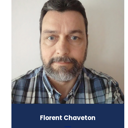
Professeur de philosophie,
Directeur de l’IKW
Formation :
Licence canonique (Master 2) en
philosophie (Institut catholique de
Toulouse)
Florent Chaveton