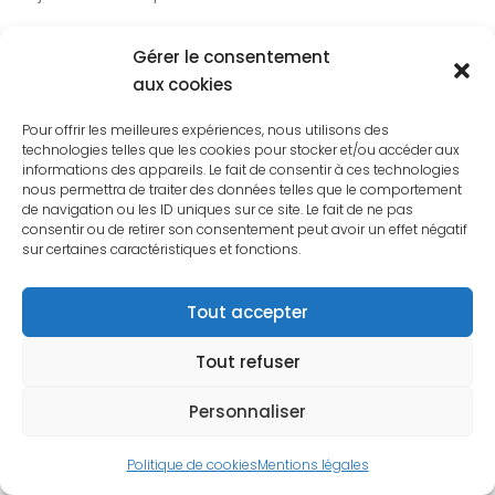
La solution est arrivée à l’issue de ses
Gérer le consentement
obsèques, ce mardi 26 mai, jour de ses
aux cookies
obsèques ! Cette solution a un nom qui
Pour offrir les meilleures expériences, nous utilisons des
ressemble étrangement à l’AFCP dont il
technologies telles que les cookies pour stocker et/ou accéder aux
était membre, et c’est une personne dont
informations des appareils. Le fait de consentir à ces technologies
nous permettra de traiter des données telles que le comportement
le nom est Joseph qui me l’a apportée…
de navigation ou les ID uniques sur ce site. Le fait de ne pas
consentir ou de retirer son consentement peut avoir un effet négatif
En communion de prière pour lui,
sur certaines caractéristiques et fonctions.
Christine, AFCP
Tout accepter
Tout refuser
Son testament spirituel au
Personnaliser
sujet de l’amour conjugal
Politique de cookies
Mentions légales