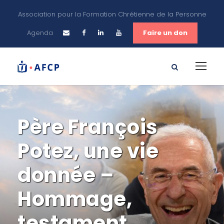
Association pour la Formation Chrétienne de la Personne
Agenda
Faire un don
Père François
Potez, une vie
donnée –
Hommage,
testament