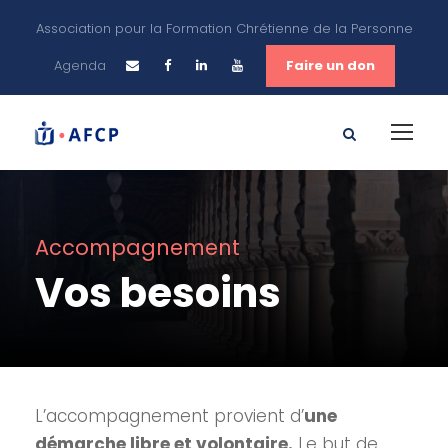
Association pour la Formation Chrétienne de la Personne
Agenda
Faire un don
Accompagnement
Vos besoins
L’accompagnement provient d’
une
démarche libre et volontaire.
Le but de