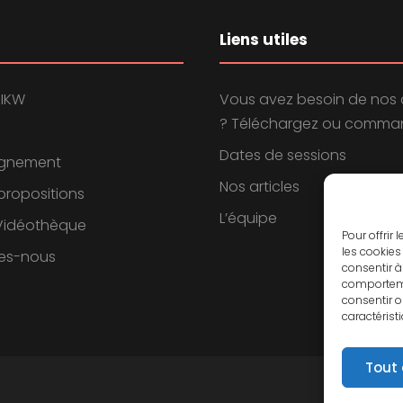
Liens utiles
 IKW
Vous avez besoin de nos 
? Téléchargez ou comman
Dates de sessions
gnement
Nos articles
propositions
L’équipe
 Vidéothèque
Pour offrir
les cookies
es-nous
consentir à
comportemen
consentir o
caractérist
Tout