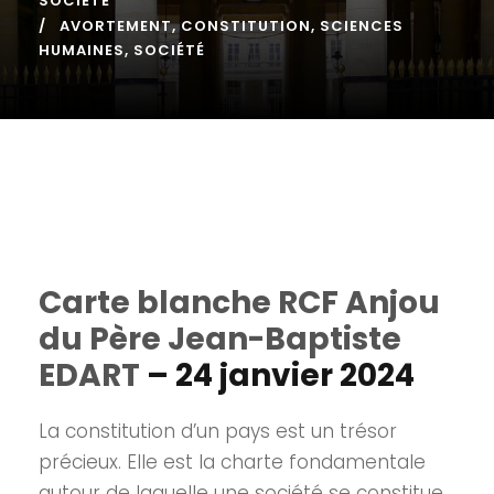
SOCIÉTÉ
AVORTEMENT
,
CONSTITUTION
,
SCIENCES
HUMAINES
,
SOCIÉTÉ
Carte blanche RCF Anjou
du Père Jean-Baptiste
EDART
– 24 janvier 2024
La constitution d’un pays est un trésor
précieux. Elle est la charte fondamentale
autour de laquelle une société se constitue.