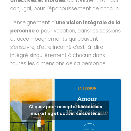
affectives et morales
qui touchent l’amour
conjugal, pour l’épanouissement de chacun.
L’enseignement d’
une vision intégrale de la
personne
a pour vocation, dans les sessions
et accompagnements qui peuvent
s’ensuivre, d’être incarné c’est-à-dire
intégré singulièrement à chacun dans
toutes les dimensions de sa personne.
Cliquez pour accepter les cookies
marketing et activer ce contenu