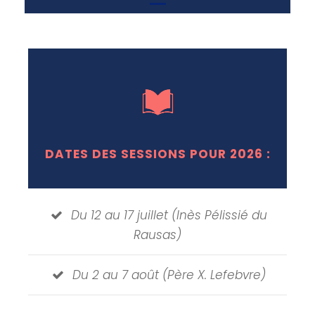
DATES DES SESSIONS POUR 2026 :
Du 12 au 17 juillet (Inès Pélissié du
Rausas)
Du 2 au 7 août (Père X. Lefebvre)