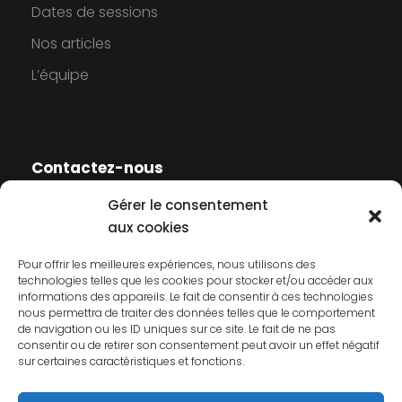
Dates de sessions
Nos articles
L’équipe
Contactez-nous
Gérer le consentement
Contactez-nous
aux cookies
Mentions légales
Pour offrir les meilleures expériences, nous utilisons des
technologies telles que les cookies pour stocker et/ou accéder aux
Politique de cookies
informations des appareils. Le fait de consentir à ces technologies
nous permettra de traiter des données telles que le comportement
Politique de confidentialité
de navigation ou les ID uniques sur ce site. Le fait de ne pas
consentir ou de retirer son consentement peut avoir un effet négatif
sur certaines caractéristiques et fonctions.