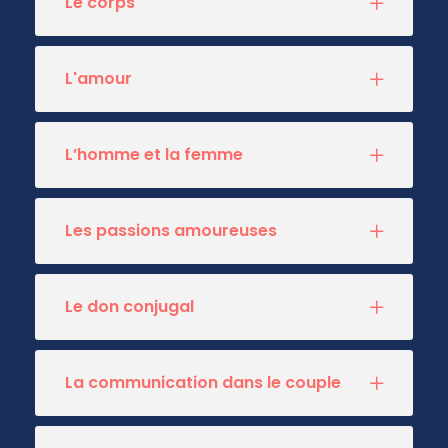
Le corps
L'amour
L’homme et la femme
Les passions amoureuses
Le don conjugal
La communication dans le couple