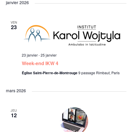
n
janvier 2026
u
.
a
e
VEN
v
23
s
i
É
g
v
23 janvier
-
25 janvier
Week-end IKW 4
a
è
Église Saint-Pierre-de-Montrouge
9 passage Rimbaut, Paris
t
n
mars 2026
e
i
o
JEU
12
e
n