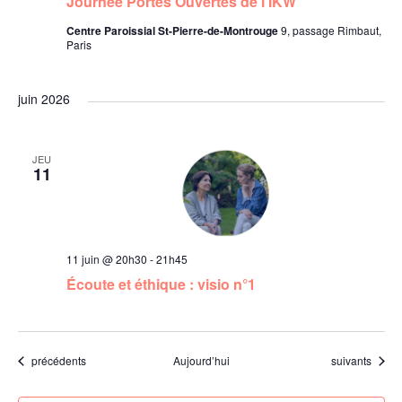
Journée Portes Ouvertes de l’IKW
Centre Paroissial St-Pierre-de-Montrouge
9, passage Rimbaut,
Paris
juin 2026
JEU
11
11 juin @ 20h30
-
21h45
Écoute et éthique : visio n°1
Évènements
Évènements
précédents
Aujourd’hui
suivants