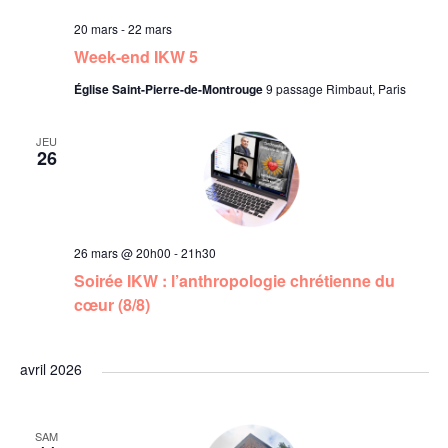
n
20 mars
-
22 mars
e
Week-end IKW 5
Église Saint-Pierre-de-Montrouge
9 passage Rimbaut, Paris
m
JEU
e
26
n
t
26 mars @ 20h00
-
21h30
Soirée IKW : l’anthropologie chrétienne du
s
cœur (8/8)
avril 2026
SAM