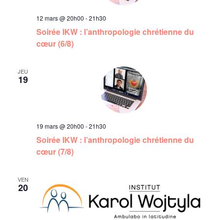
n
d
12 mars @ 20h00
-
21h30
t
Soirée IKW : l’anthropologie chrétienne du
e
cœur (6/8)
v
JEU
19
u
e
s
19 mars @ 20h00
-
21h30
Soirée IKW : l’anthropologie chrétienne du
É
cœur (7/8)
v
VEN
20
è