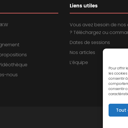
Liens utiles
 IKW
Vous avez besoin de nos 
? Téléchargez ou comman
Dates de sessions
gnement
Nos articles
propositions
L’équipe
 Vidéothèque
Pour offrir
les cookies
es-nous
consentir à
comportemen
consentir o
caractérist
Tout