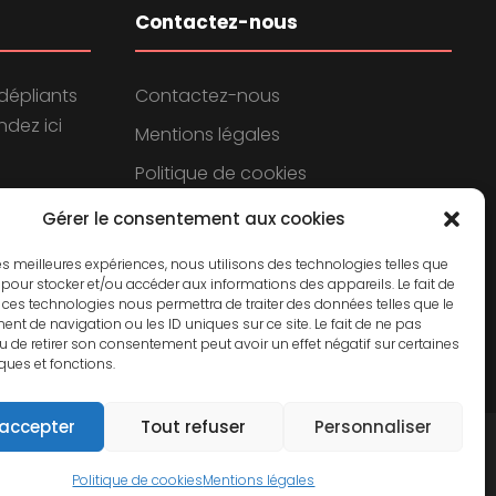
Contactez-nous
dépliants
Contactez-nous
dez ici
Mentions légales
Politique de cookies
Politique de confidentialité
Gérer le consentement aux cookies
 les meilleures expériences, nous utilisons des technologies telles que
 pour stocker et/ou accéder aux informations des appareils. Le fait de
 ces technologies nous permettra de traiter des données telles que le
t de navigation ou les ID uniques sur ce site. Le fait de ne pas
u de retirer son consentement peut avoir un effet négatif sur certaines
iques et fonctions.
 accepter
Tout refuser
Personnaliser
Politique de cookies
Mentions légales