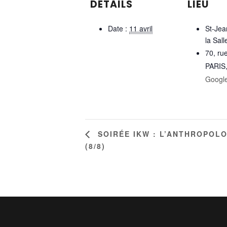
DÉTAILS
LIEU
Date :
11 avril
St-Jea
la Sall
70, ru
PARIS
Googl
SOIRÉE IKW : L’ANTHROPOL
(8/8)