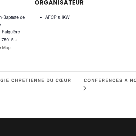
ORGANISATEUR
n-Baptiste de
AFCP & IKW
e
e Falguière
,
75015
+
e Map
CONFÉRENCES À NO
OGIE CHRÉTIENNE DU CŒUR