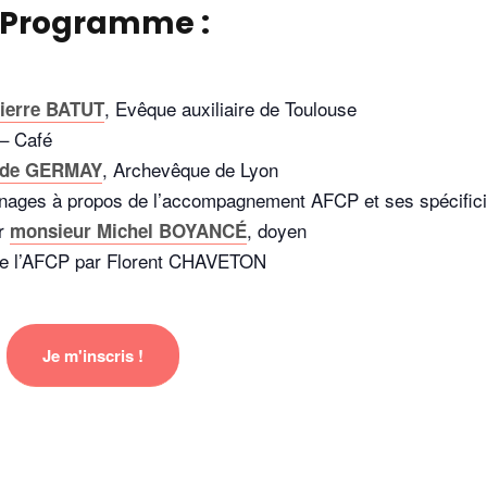
Programme :
, Evêque auxiliaire de Toulouse
ierre BATUT
 – Café
, Archevêque de Lyon
r de GERMAY
ignages à propos de l’accompagnement AFCP et ses spécifici
ar
, doyen
monsieur Michel BOYANCÉ
s de l’AFCP par Florent CHAVETON
Je m'inscris !