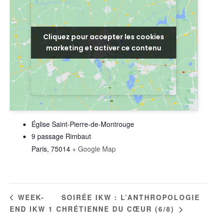
Cliquez pour accepter les cookies
Cliquez pour accepter les cookies
marketing et activer ce contenu
marketing et activer ce contenu
LIEU
Église Saint-Pierre-de-Montrouge
9 passage Rimbaut
Paris
,
75014
+ Google Map
SOIRÉE IKW : L’ANTHROPOLOGIE
WEEK-
END IKW 1
CHRÉTIENNE DU CŒUR (6/8)