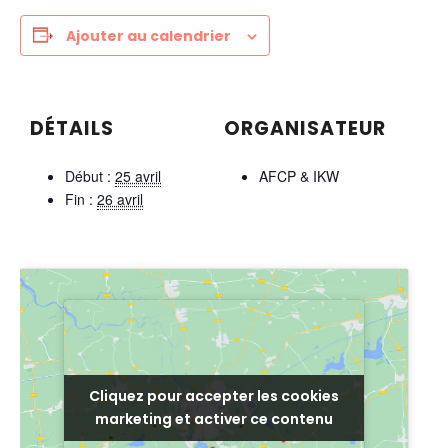
Ajouter au calendrier
DÉTAILS
ORGANISATEUR
Début :
25 avril
AFCP & IKW
Fin :
26 avril
Cliquez pour accepter les cookies
Cliquez pour accepter les cookies
marketing et activer ce contenu
marketing et activer ce contenu