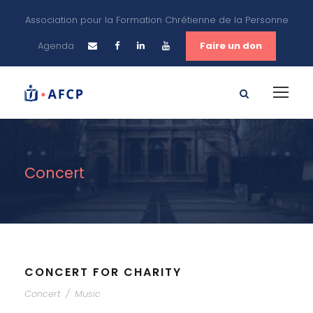
Association pour la Formation Chrétienne de la Personne
Agenda
Faire un don
Concert
CONCERT FOR CHARITY
Concert
/
Music