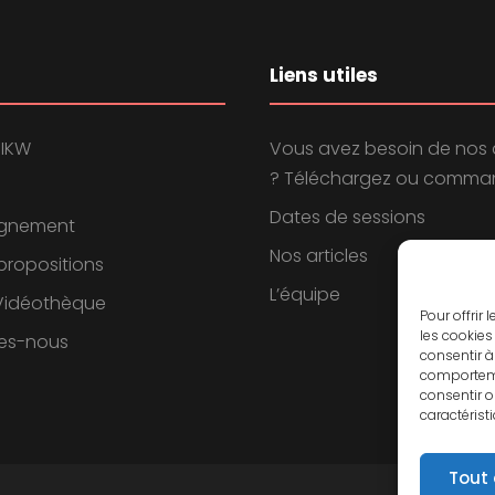
Liens utiles
 IKW
Vous avez besoin de nos 
? Téléchargez ou comman
Dates de sessions
gnement
Nos articles
propositions
L’équipe
 Vidéothèque
Pour offrir
les cookies
es-nous
consentir à
comportemen
consentir o
caractérist
Tout