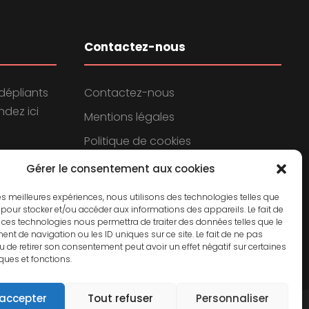
Contactez-nous
dépliants
Contactez-nous
dez ici
Mentions légales
Politique de cookies
Politique de confidentialité
Gérer le consentement aux cookies
 les meilleures expériences, nous utilisons des technologies telles que
 pour stocker et/ou accéder aux informations des appareils. Le fait de
 ces technologies nous permettra de traiter des données telles que le
t de navigation ou les ID uniques sur ce site. Le fait de ne pas
u de retirer son consentement peut avoir un effet négatif sur certaines
iques et fonctions.
 accepter
Tout refuser
Personnaliser