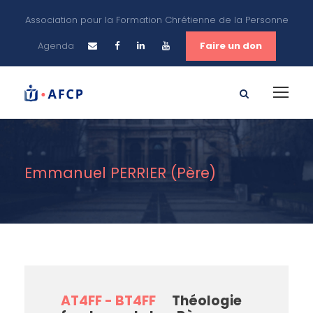
Association pour la Formation Chrétienne de la Personne
Agenda
Faire un don
Emmanuel PERRIER (Père)
AT4FF - BT4FF
Théologie