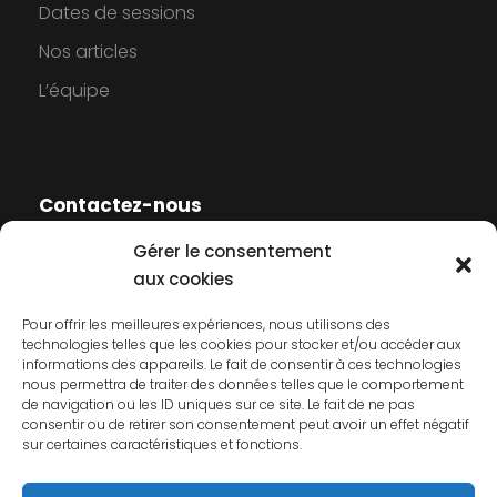
Dates de sessions
Nos articles
L’équipe
Contactez-nous
Gérer le consentement
Contactez-nous
aux cookies
Mentions légales
Pour offrir les meilleures expériences, nous utilisons des
technologies telles que les cookies pour stocker et/ou accéder aux
Politique de cookies
informations des appareils. Le fait de consentir à ces technologies
nous permettra de traiter des données telles que le comportement
Politique de confidentialité
de navigation ou les ID uniques sur ce site. Le fait de ne pas
consentir ou de retirer son consentement peut avoir un effet négatif
sur certaines caractéristiques et fonctions.