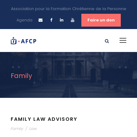
Association pour la Formation Chrétienne de la Personne
Agenda
Faire un don
Family
FAMILY LAW ADVISORY
Family
/
Law