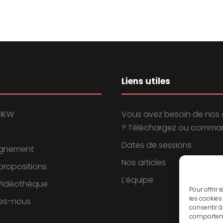
Liens utiles
 IKW
Vous avez besoin de nos 
? Téléchargez ou comman
Dates de sessions
gnement
Nos articles
propositions
L’équipe
 Vidéothèque
Pour offrir
les cookies
es-nous
consentir à
comportemen