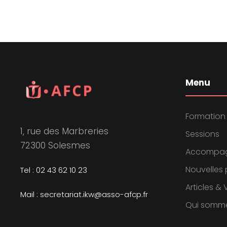
Menu
Formation
1, rue des Marbreries
Sessions
72300 Solesmes
Accompa
Nouvelles 
Tel : 02 43 62 10 23
Articles &
Mail : secretariat.ikw@asso-afcp.fr
Qui somm