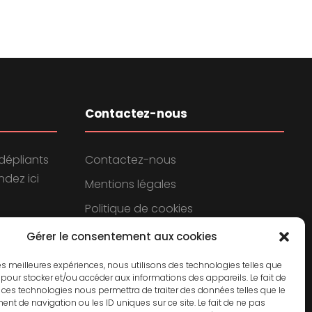
Contactez-nous
dépliants
Contactez-nous
dez ici
Mentions légales
Politique de cookies
Politique de confidentialité
Gérer le consentement aux cookies
 les meilleures expériences, nous utilisons des technologies telles que
 pour stocker et/ou accéder aux informations des appareils. Le fait de
 ces technologies nous permettra de traiter des données telles que le
t de navigation ou les ID uniques sur ce site. Le fait de ne pas