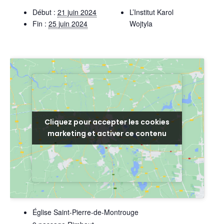
Début :
21 juin 2024
L’Institut Karol
Fin :
25 juin 2024
Wojtyla
Cliquez pour accepter les cookies
Cliquez pour accepter les cookies
marketing et activer ce contenu
marketing et activer ce contenu
LIEU
Église Saint-Pierre-de-Montrouge