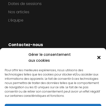
v
Dates de sessions
Nos articles
è
L’équipe
n
e
Contactez-nous
m
Gérer le consentement
e
Contactez-nous
aux cookies
Mentions légales
Pour offrir les meilleures expériences, nous utilisons des
n
technologies telles que les cookies pour stocker et/ou accéder aux
Politique de cookies
informations des appareils. Le fait de consentir à ces technologies
t
nous permettra de traiter des données telles que le comportement
Politique de confidentialité
de navigation ou les ID uniques sur ce site. Le fait de ne pas
consentir ou de retirer son consentement peut avoir un effet négatif
s
sur certaines caractéristiques et fonctions.