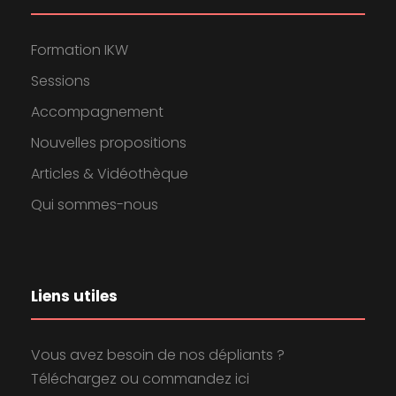
5
o
Formation IKW
e
n
Sessions
n
d
Accompagnement
t
Nouvelles propositions
e
Articles & Vidéothèque
v
Qui sommes-nous
u
e
Liens utiles
s
Vous avez besoin de nos dépliants ?
É
Téléchargez ou commandez ici