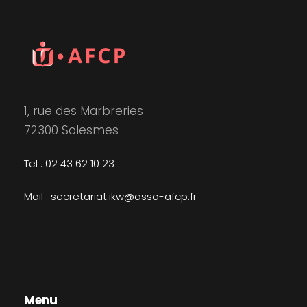
o
d
e
d
r
e
t
a
t
1
v
n
e
u
7
.
a
1, rue des Marbreries
e
m
v
72300 Solesmes
s
a
i
Tel : 02 43 62 10 23
É
i
g
Mail : secretariat.ikw@asso-afcp.fr
v
2
a
è
0
t
n
2
e
i
Menu