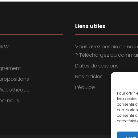
Liens utiles
 IKW
Vous avez besoin de nos 
? Téléchargez ou comman
Dates de sessions
gnement
Nos articles
propositions
L’équipe
 Vidéothèque
Pour offrir
les cookies
es-nous
consentir à
comportemen
consentir o
caractérist