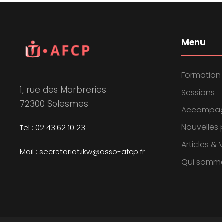
Menu
Formation
1, rue des Marbreries
Sessions
72300 Solesmes
Accompa
Nouvelles 
Tel : 02 43 62 10 23
Articles &
Mail : secretariat.ikw@asso-afcp.fr
Qui somm