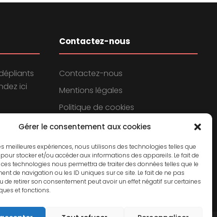
Contactez-nous
dépliants
Contactez-nous
dez ici
Mentions légales
Politique de cookies
Politique de confidentialité
Gérer le consentement aux cookies
 les meilleures expériences, nous utilisons des technologies telles que
 pour stocker et/ou accéder aux informations des appareils. Le fait de
 ces technologies nous permettra de traiter des données telles que le
t de navigation ou les ID uniques sur ce site. Le fait de ne pas
u de retirer son consentement peut avoir un effet négatif sur certaines
iques et fonctions.