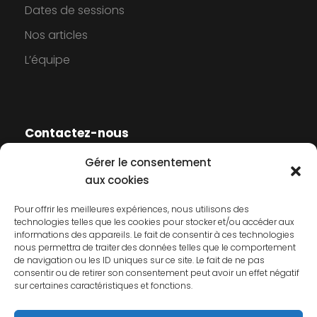
Dates de sessions
Nos articles
L’équipe
Contactez-nous
Gérer le consentement
Contactez-nous
aux cookies
Mentions légales
Pour offrir les meilleures expériences, nous utilisons des
technologies telles que les cookies pour stocker et/ou accéder aux
Politique de cookies
informations des appareils. Le fait de consentir à ces technologies
nous permettra de traiter des données telles que le comportement
Politique de confidentialité
de navigation ou les ID uniques sur ce site. Le fait de ne pas
consentir ou de retirer son consentement peut avoir un effet négatif
sur certaines caractéristiques et fonctions.