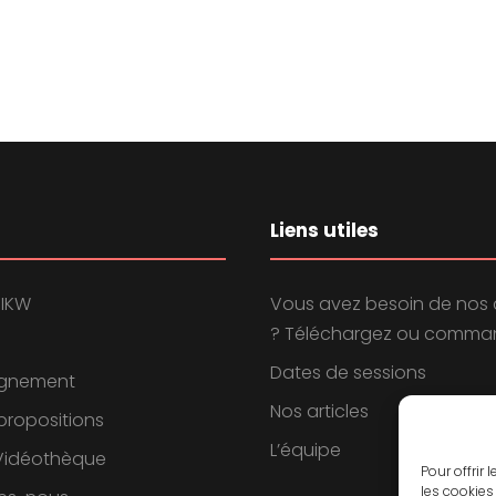
Liens utiles
 IKW
Vous avez besoin de nos 
? Téléchargez ou comman
Dates de sessions
gnement
Nos articles
propositions
L’équipe
 Vidéothèque
Pour offrir
les cookies