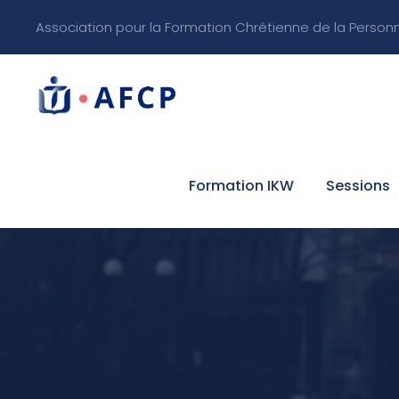
Association pour la Formation Chrétienne de la Person
Formation IKW
Sessions