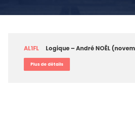
AL1FL
Logique – André NOËL (novem
Plus de détails