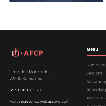
Menu
Formation
1, rue des Marbreries
Sessions
72300 Solesmes
Accompa
Nouvelles 
Tel : 02 43 62 10 23
Articles &
Mail : secretariat.ikw@asso-afcp.fr