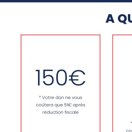
A Q
150€
Soirées de l'IKW:
1
Enseignement
pour 1 soirée
* Votre don ne vous
(hors frais)
coûtera que 51€ après
réduction fiscale
d'
co