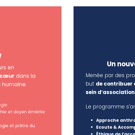
W
Un nouv
rs en
Menée par des prof
cœur
dans la
but
de contribuer 
e humaine.
sein d’association
ogie
Le programme s’arti
hie et doyen émérite
Approche anthr
ogie et prêtre du
Ecoute & Acco
Éthique de l’a