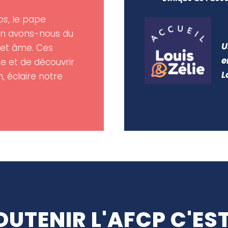
Nos
, le pape
on avons-nous du
U
s et âme. Ces
e
e et de découvrir
L
, éclaire notre
OUTENIR L'AFCP C'EST.