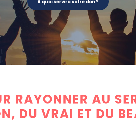
A quoi servira votre don ?
R RAYONNER AU SER
N, DU VRAI ET DU B