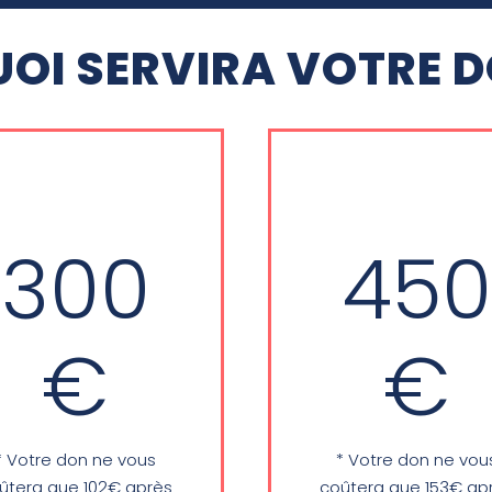
UOI SERVIRA VOTRE D
300
450
Soutien au
 webinar de la
déploiement 
nouvelle
€
€
la nouvelle
formation au
formation au
bénéfice
services
associations et
d'associations
diocèses
* Votre don ne vous
* Votre don ne vou
diocèses
ûtera que 102€ après
coûtera que 153€ ap