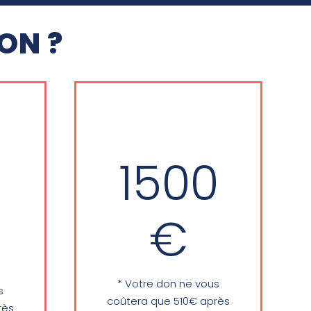
ON ?
1500
1 module (5
webinars) de la
de
€
nouvelle
formation au
x
bénéfice
d'associations et
 et
* Votre don ne vous
s
diocèses
coûtera que 510€ après
rès