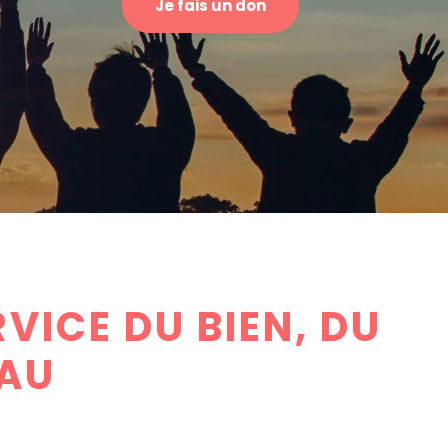
Je fais un don
VICE DU BIEN, DU
EAU